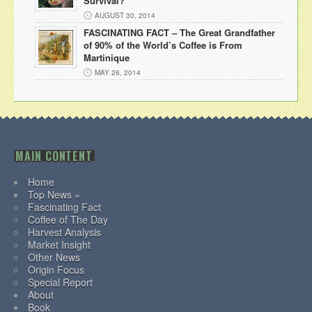
Survival?
AUGUST 30, 2014
FASCINATING FACT – The Great Grandfather
of 90% of the World’s Coffee is From
Martinique
MAY 26, 2014
MAIN CONTENT
Home
Top News »
Fascinating Fact
Coffee of The Day
Harvest Analysis
Market Insight
Other News
Origin Focus
Special Report
About
Book