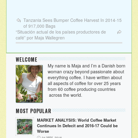
Tanzania Sees Bumper Coffee Harvest In 2014-15
of 917,000 Bags
“Situación actual de los países productores de
café” por Maja Wallegren
WELCOME
My name is Maja and I’m a Danish born
woman crazy beyond passionate about
everything coffee. I have written about
all aspects of coffee for over 25 years
from 60 coffee producing countries
across the world.
MOST POPULAR
MARKET ANALYSIS: World Coffee Market
Continues In Defecit and 2016-17 Could be
Worse
04 MAY, 2016