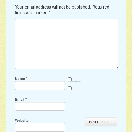
Your email address will not be published.
Required
fields are marked
*
Name
*
Save my name, email, and website in this browser for the next time I comment.
Sign me up for the newsletter
Email
*
Website