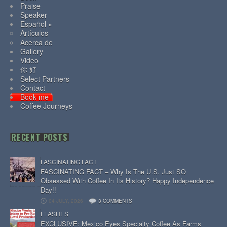
Praise
Speaker
Español »
Artículos
Acerca de
Gallery
Video
你 好
Select Partners
Contact
Book-me
Coffee Journeys
RECENT POSTS
FASCINATING FACT
FASCINATING FACT – Why Is The U.S. Just SO
Obsessed With Coffee In Its History? Happy Independence
Day!!
04 JULY, 2026
3 COMMENTS
FLASHES
EXCLUSIVE: Mexico Eyes Specialty Coffee As Farms