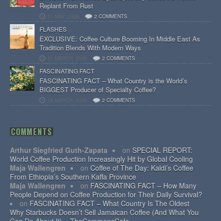
Replant From Rust
31 MAY, 2026
2 COMMENTS
FLASHES
EXCLUSIVE: Coffee Culture Booming In Middle East As
Tradition Blends With Modern Ways
31 MARCH, 2026
2 COMMENTS
FASCINATING FACT
FASCINATING FACT – What Country is the World’s
BIGGEST Producer of Specialty Coffee?
28 MARCH, 2026
2 COMMENTS
COMMENTS
Arthur Siegfried Guth-Zapata
on
SPECIAL REPORT:
World Coffee Production Increasingly Hit by Global Cooling
Maja Wallengren
on
Coffee of The Day: Kaldi’s Coffee
From Ethiopia’s Southern Kaffa Province
Maja Wallengren
on
FASCINATING FACT – How Many
People Depend on Coffee Production for Their Daily Survival?
on
FASCINATING FACT – What Country Is The Oldest
Why Starbucks Doesn’t Sell Jamaican Coffee (And What You
Can Do About It) – TheCommonsCafe