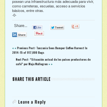
posean una infraestructura más adecuada para vivir,
como carreteras, escuelas, acceso a servicios
básicos, entre otras.
-0-
Share...
0
0
0
0
0
« «
Previous Post: Tanzania Sees Bumper Coffee Harvest In
2014-15 of 917,000 Bags
Next Post: “Situación actual de los países productores de
café” por Maja Wallegren
» »
SHARE THIS ARTICLE
Leave a Reply