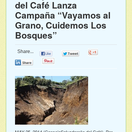
del Café Lanza
Campaña “Vayamos al
Grano, Cuidemos Los
Bosques”
Share...
0
0
0
0
0
MAY 25, 2014 (ConsejoSalvadoreño del Café)–Por