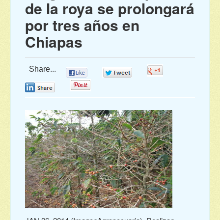
de la roya se prolongará
por tres años en
Chiapas
Share...
0
0
0
0
0