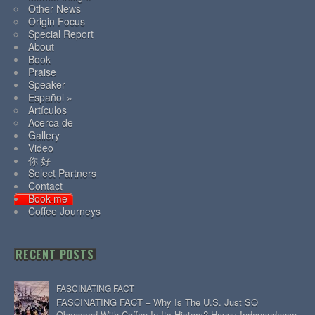
Other News
Origin Focus
Special Report
About
Book
Praise
Speaker
Español »
Artículos
Acerca de
Gallery
Video
你 好
Select Partners
Contact
Book-me
Coffee Journeys
RECENT POSTS
FASCINATING FACT
FASCINATING FACT – Why Is The U.S. Just SO
Obsessed With Coffee In Its History? Happy Independence