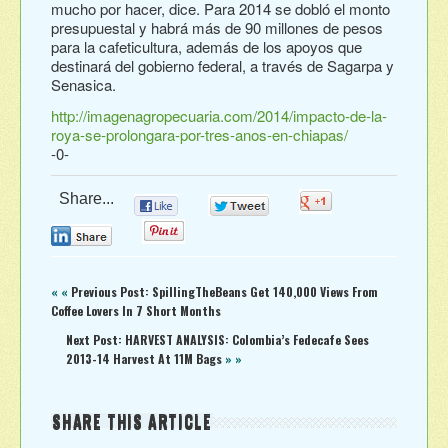
mucho por hacer, dice. Para 2014 se dobló el monto
presupuestal y habrá más de 90 millones de pesos
para la cafeticultura, además de los apoyos que
destinará del gobierno federal, a través de Sagarpa y
Senasica.
http://imagenagropecuaria.com/2014/impacto-de-la-
roya-se-prolongara-por-tres-anos-en-chiapas/
-0-
Share...
0
0
0
0
0
« «
Previous Post: SpillingTheBeans Get 140,000 Views From
Coffee Lovers In 7 Short Months
Next Post: HARVEST ANALYSIS: Colombia’s Fedecafe Sees
2013-14 Harvest At 11M Bags
» »
SHARE THIS ARTICLE