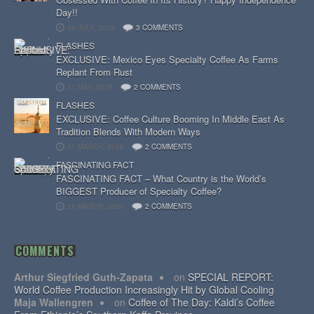
Day!!
04 JULY, 2026
3 COMMENTS
FLASHES
EXCLUSIVE: Mexico Eyes Specialty Coffee As Farms
Replant From Rust
31 MAY, 2026
2 COMMENTS
FLASHES
EXCLUSIVE: Coffee Culture Booming In Middle East As
Tradition Blends With Modern Ways
31 MARCH, 2026
2 COMMENTS
FASCINATING FACT
FASCINATING FACT – What Country is the World’s
BIGGEST Producer of Specialty Coffee?
28 MARCH, 2026
2 COMMENTS
COMMENTS
Arthur Siegfried Guth-Zapata
on
SPECIAL REPORT:
World Coffee Production Increasingly Hit by Global Cooling
Maja Wallengren
on
Coffee of The Day: Kaldi’s Coffee