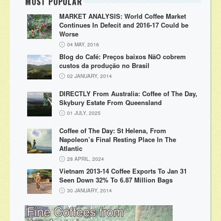
MOST POPULAR
MARKET ANALYSIS: World Coffee Market
Continues In Defecit and 2016-17 Could be
Worse
04 MAY, 2016
Blog do Café: Preços baixos NãO cobrem
custos da produção no Brasil
02 JANUARY, 2014
DIRECTLY From Australia: Coffee of The Day,
Skybury Estate From Queensland
01 JULY, 2025
Coffee of The Day: St Helena, From
Napoleon’s Final Resting Place In The
Atlantic
28 APRIL, 2024
Vietnam 2013-14 Coffee Exports To Jan 31
Seen Down 32% To 6.87 Million Bags
30 JANUARY, 2014