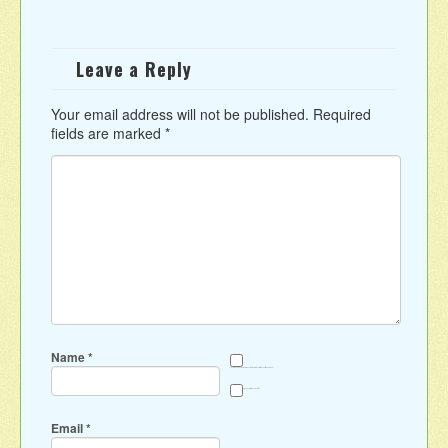
Leave a Reply
Your email address will not be published.
Required
fields are marked
*
Name
*
Save my name, email, and website in this browser for the next time I comment.
Sign me up for the newsletter
Email
*